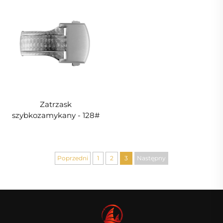
Zatrzask
szybkozamykany - 128#
Poprzedni
1
2
3
Następny