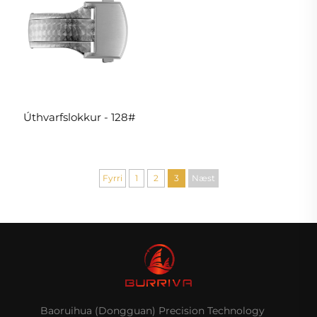
Úthvarfslokkur - 128#
Fyrri
1
2
3
Næst
Baoruihua (Dongguan) Precision Technology