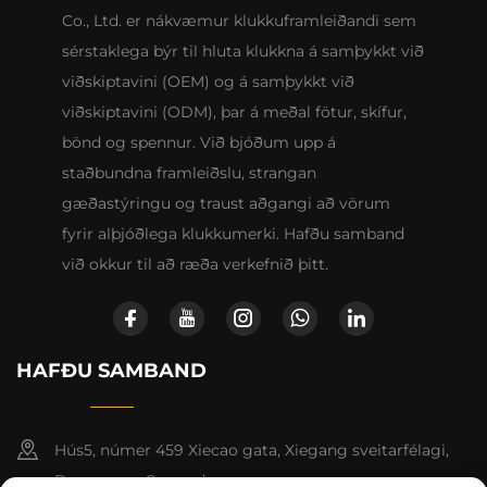
Co., Ltd. er nákvæmur klukkuframleiðandi sem
sérstaklega býr til hluta klukkna á samþykkt við
viðskiptavini (OEM) og á samþykkt við
viðskiptavini (ODM), þar á meðal fötur, skífur,
bönd og spennur. Við bjóðum upp á
staðbundna framleiðslu, strangan
gæðastýringu og traust aðgangi að vörum
fyrir alþjóðlega klukkumerki. Hafðu samband
við okkur til að ræða verkefnið þitt.
HAFÐU SAMBAND
Hús5, númer 459 Xiecao gata, Xiegang sveitarfélagi,
Dongguan, Guangdong