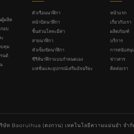
ตัวเรือนนาฬิกา
หน้าแรก
ผู้ผลิต
หน้าปัดนาฬิกา
เกี่ยวกับเรา
ระกอบ
ชิ้นส่วนโลหะมีค่า
ผลิตภัณฑ์
ละ
สายนาฬิกา
บริการ
วบคุม
หัวเข็มขัดนาฬิกา
การสนับสนุ
บรนด์
ซีรีส์นาฬิกาแบบกำหนดเอง
ข่าวสาร
ุณ
แฟชั่นและอุปกรณ์เสริมอัจฉริยะ
ติดต่อเรา
บริษัท Baoruihua (ตงกวน) เทคโนโลยีความแม่นยำ จำก