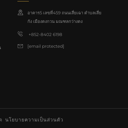
อาคาร5 เลขที่459 ถนนเสี่ยเฉา ตำบลเสี่ย
กัง เมืองตงกวน มณฑลกว่างตง
+852-8402 6198
[email protected]
น
ัด
นโยบายความเป็นส่วนตัว