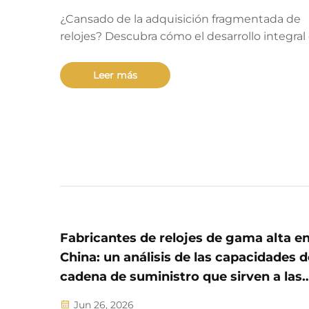
¿Cansado de la adquisición fragmentada de
relojes? Descubra cómo el desarrollo integral
alcance completo reduce los plazos de entre
un 30 %, disminuye las tasas de fallos en cont
Leer más
calidad al 3 % y reduce el costo total de desar
entre un 30 y un 40 %. Consulte los resultad
reales de marcas.
Fabricantes de relojes de gama alta e
China: un análisis de las capacidades d
cadena de suministro que sirven a las
marcas globales de lujo
Jun 26, 2026