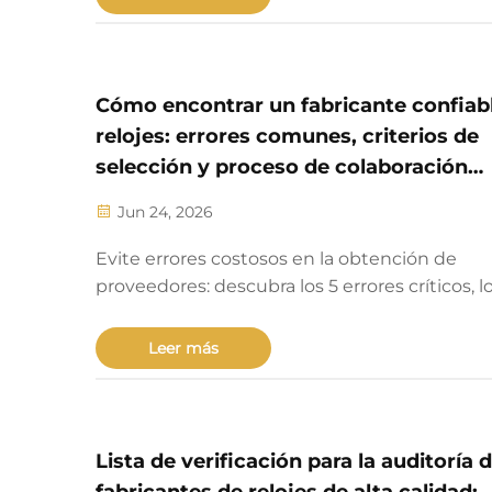
de verificación de evaluación.
Cómo encontrar un fabricante confiab
relojes: errores comunes, criterios de
selección y proceso de colaboración
integral
Jun 24, 2026
Evite errores costosos en la obtención de
proveedores: descubra los 5 errores críticos, l
criterios ineludibles y el proceso de colabora
integral para una fabricación confiable de relo
Leer más
Comience a evaluar hoy mismo.
Lista de verificación para la auditoría 
fabricantes de relojes de alta calidad: