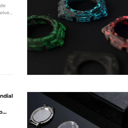
 de
uelven
as
I)
ndial
o