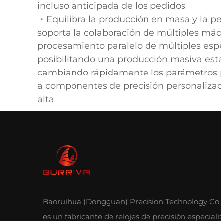
incluso anticipada de los pedidos
・Equilibra la producción en masa y la pe
soporta la colaboración de múltiples máq
procesamiento paralelo de múltiples espe
posibilitando una producción masiva est
cambiando rápidamente los parámetros 
a componentes de precisión personaliz
alta
Baoruihua (Dongguan) Precision Technology Co.,
es un fabricante de relojes de precisión especial