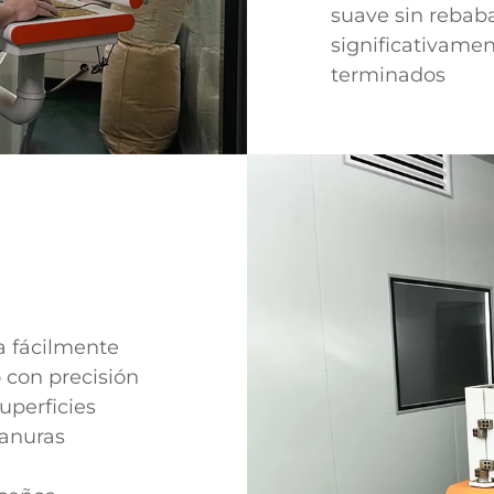
suave sin rebab
significativamen
terminados
a fácilmente
 con precisión
uperficies
ranuras