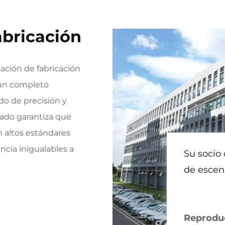
abricación
ación de fabricación
 un completo
o de precisión y
rado garantiza que
 altos estándares
encia inigualables a
Su socio 
de escena
Reproduc