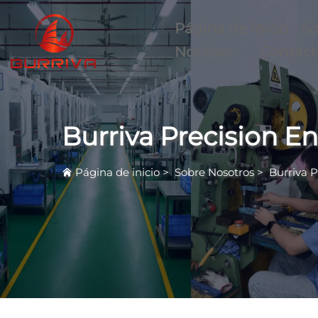
Página de inicio
So
Noticias
Contác
Burriva Precision E
Página de inicio
>
Sobre Nosotros
>
Burriva 