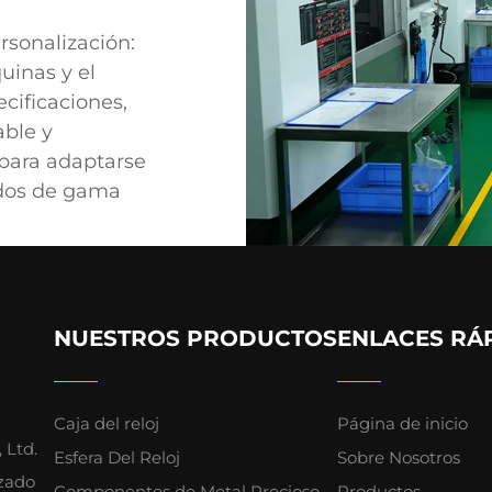
rsonalización:
uinas y el
cificaciones,
able y
para adaptarse
ados de gama
NUESTROS PRODUCTOS
ENLACES RÁ
Caja del reloj
Página de inicio
 Ltd.
Esfera Del Reloj
Sobre Nosotros
izado
Componentes de Metal Precioso
Productos