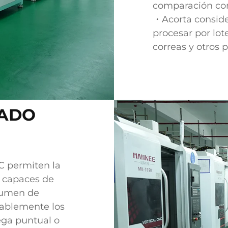
comparación con
・Acorta conside
procesar por lote
correas y otros 
ZADO
 permiten la
, capaces de
lumen de
tablemente los
ega puntual o