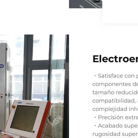
Electroe
・Satisface con p
componentes de r
tamaño reducido
compatibilidad,
complejidad inhe
・Precisión ext
・Acabado superfi
rugosidad super