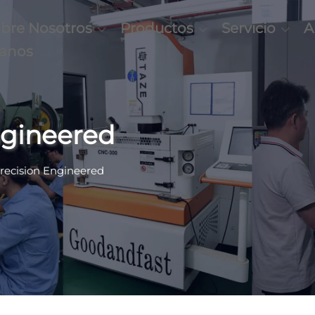
bre Nosotros
Productos
Servicio
A
tanos
ngineered
Precision Engineered