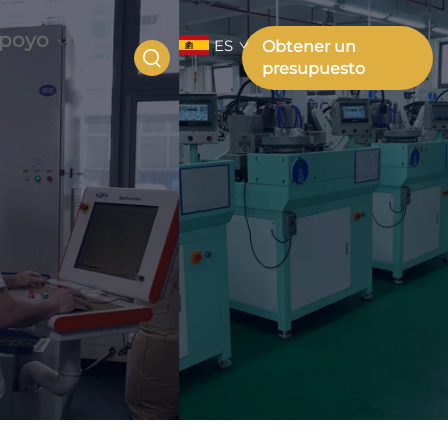
poyo
ES
Obtener un
presupuesto