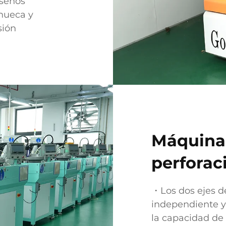
iseños
 hueca y
sión
Máquina
perforac
・Los dos ejes d
independiente y
la capacidad de