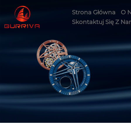
Strona Główna
O 
Skontaktuj Się Z Na