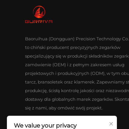
Baoruihua (Dongguan) Precision Technology Co.,
to chiński producent precyzyjnych zegarków
specjalizujący się w produkcji składników zegar
zamówienie (OEM) i z pełnym zakresem usług
projektowych i produkcyjnych (ODM), w tym ob
tarcz, bransoletek oraz klamerek. Zapewniamy s
produkcję, ścisłą kontrolę jakości oraz niezawod
dostawy dla globalnych marek zegarków. Skonta
się z nami, aby omówić swój projekt.
We value your privacy