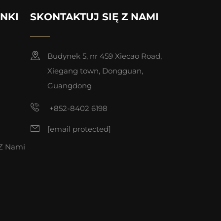
INKI
SKONTAKTUJ SIĘ Z NAMI
Budynek 5, nr 459 Xiecao Road,
Xiegang town, Dongguan,
Guangdong
+852-8402 6198
[email protected]
 Z Nami