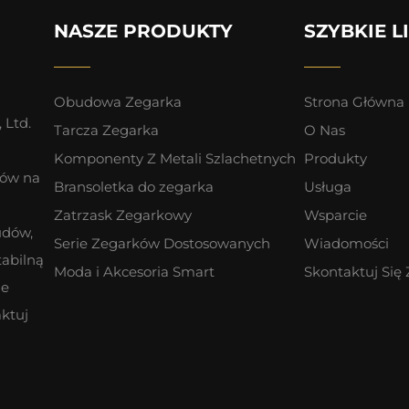
NASZE PRODUKTY
SZYBKIE L
Obudowa Zegarka
Strona Główna
 Ltd.
Tarcza Zegarka
O Nas
Komponenty Z Metali Szlachetnych
Produkty
ków na
Bransoletka do zegarka
Usługa
Zatrzask Zegarkowy
Wsparcie
udów,
Serie Zegarków Dostosowanych
Wiadomości
tabilną
Moda i Akcesoria Smart
Skontaktuj Się
ne
ktuj