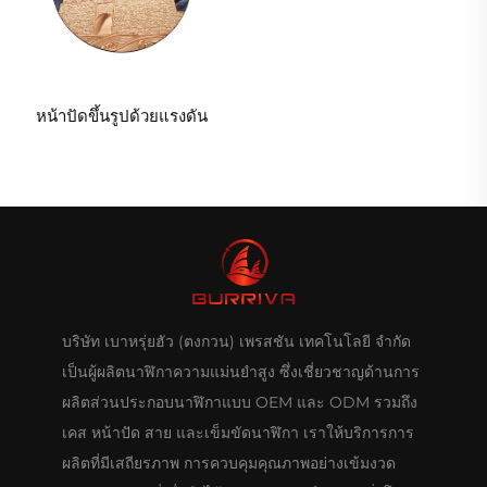
หน้าปัดขึ้นรูปด้วยแรงดัน
บริษัท เบาหรุ่ยฮัว (ตงกวน) เพรสชัน เทคโนโลยี จำกัด
เป็นผู้ผลิตนาฬิกาความแม่นยำสูง ซึ่งเชี่ยวชาญด้านการ
ผลิตส่วนประกอบนาฬิกาแบบ OEM และ ODM รวมถึง
เคส หน้าปัด สาย และเข็มขัดนาฬิกา เราให้บริการการ
ผลิตที่มีเสถียรภาพ การควบคุมคุณภาพอย่างเข้มงวด