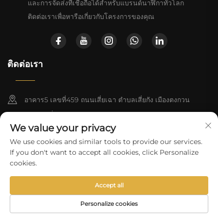
และการจัดส่งที่เชื่อถือได้สำหรับแบรนด์นาฬิกาทั่วโลก
ติดต่อเราเพื่อหารือเกี่ยวกับโครงการของคุณ
ติดต่อเรา
อาคาร5 เลขที่459 ถนนเสี่ยเฉา ตำบลเสี่ยกัง เมืองตงกวน
มณฑลกว่างตง
We value your privacy
+852-8402 6198
We use cookies and similar tools to provide our services.
If you don't want to accept all cookies, click Personalize
[email protected]
cookies.
Accept all
สงวนลิขสิทธิ์ © 2025 โดยบริษัท Baoruihua (ตงกวน) เทคโนโลยีความ
แม่นยำ จำกัด
นโยบายความเป็นส่วนตัว
Personalize cookies
อีเมล
โทรศัพท์