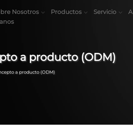
bre Nosotros
Productos
Servicio
A
tanos
epto a producto (ODM)
oncepto a producto (ODM)