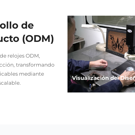
ollo de
ucto (ODM)
 de relojes ODM,
ucción, transformando
ricables mediante
Visualización del Dise
scalable.