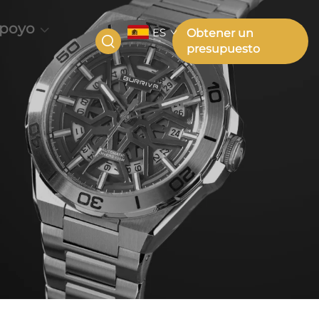
poyo
ES
Obtener un
presupuesto