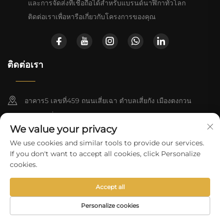
และการจัดส่งที่เชื่อถือได้สำหรับแบรนด์นาฬิกาทั่วโลก
ติดต่อเราเพื่อหารือเกี่ยวกับโครงการของคุณ
ติดต่อเรา
อาคาร5 เลขที่459 ถนนเสี่ยเฉา ตำบลเสี่ยกัง เมืองตงกวน
มณฑลกว่างตง
We value your privacy
+852-8402 6198
We use cookies and similar tools to provide our services.
If you don't want to accept all cookies, click Personalize
[email protected]
cookies.
Accept all
สงวนลิขสิทธิ์ © 2025 โดยบริษัท Baoruihua (ตงกวน) เทคโนโลยีความ
แม่นยำ จำกัด
นโยบายความเป็นส่วนตัว
Personalize cookies
อีเมล
โทรศัพท์