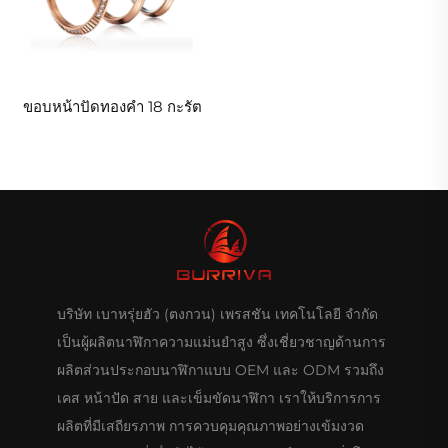
ขอบหน้าปัดทองคำ 18 กะรัต
บริษัท เบาหรุ่ยฮัว (ตงกวน) เพรสชัน เทคโนโลยี จำกัด
เป็นผู้ผลิตนาฬิกาความแม่นยำสูง ซึ่งเชี่ยวชาญด้านการ
ผลิตส่วนประกอบนาฬิกาแบบ OEM และ ODM รวมถึง
เคส หน้าปัด สาย และเข็มขัดนาฬิกา เราให้บริการการ
ผลิตที่มีเสถียรภาพ การควบคุมคุณภาพอย่างเข้มงวด