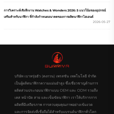
การวิเคราะห์เชิงลึกงาน Watches & Wonders 2026: 5 แนวโน้มของอุปกรณ์
เสริมสำหรับนาฬิกา ที่กำลังกำหนดอนาคตของการผลิตนาฬิกาไฮเอนด์
2026-05-27
บริษัท เบาหรุ่ยฮัว (ตงกวน) เพรสชัน เทคโนโลยี จำกัด
เป็นผู้ผลิตนาฬิกาความแม่นยำสูง ซึ่งเชี่ยวชาญด้านการ
ผลิตส่วนประกอบนาฬิกาแบบ OEM และ ODM รวมถึง
เคส หน้าปัด สาย และเข็มขัดนาฬิกา เราให้บริการการ
ผลิตที่มีเสถียรภาพ การควบคุมคุณภาพอย่างเข้มงวด
และการจัดส่งที่เชื่อถือได้สำหรับแบรนด์นาฬิกาทั่วโลก