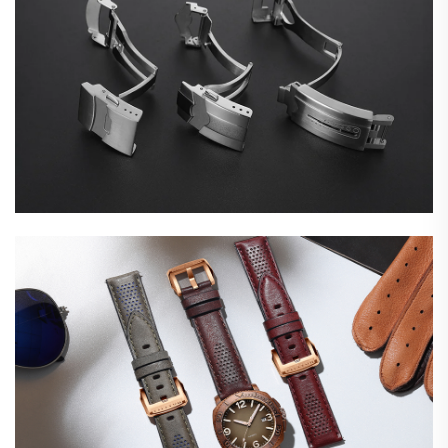
นาฬิกาทองเหลืองดีบุก
นาฬิกาสเตอร์ลิงเงิน