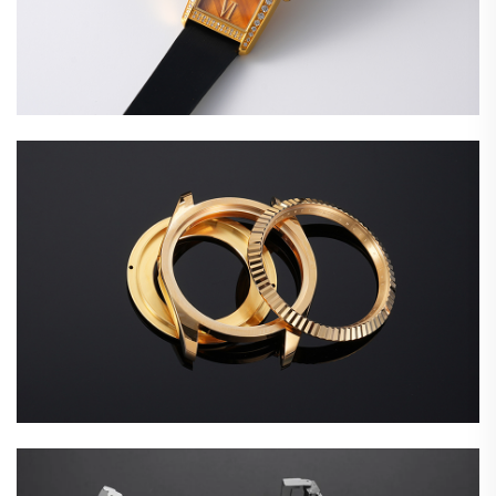
ตัวเรือนนาฬิกาทองคำ 18K
หัวเข็มขัดสเตนเลสสตีล 316L