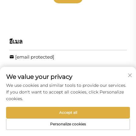
อีเมล
[email protected]
วอตส์แอป
We value your privacy
We use cookies and similar tools to provide our services.
+852-8402 6198
If you don't want to accept all cookies, click Personalize
cookies.
ที่อยู่สำนักงาน
Accept all
Personalize cookies
อาคาร5 เลขที่459 ถนนเสี่ยเฉา ตำบลเสี่ยกัง เมืองตงกวน
อีเมล
โทรศัพท์
หน้าแรก
ผลิตภัณฑ์
มณฑลกว่างตง