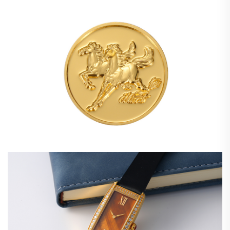
นาฬิกาทองคำ 18K