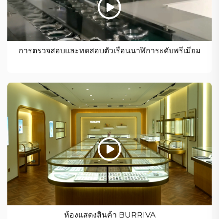
การตรวจสอบและทดสอบตัวเรือนนาฬิการะดับพรีเมียม
ห้องแสดงสินค้า BURRIVA