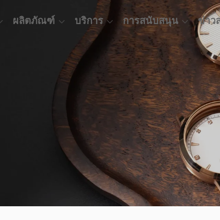
ผลิตภัณฑ์
บริการ
การสนับสนุน
ข่าว