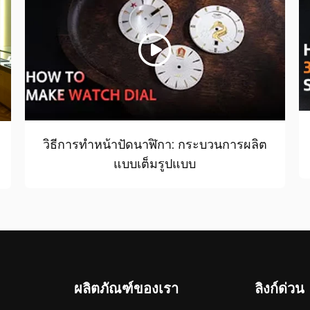
วิธีการทำหน้าปัดนาฬิกา: กระบวนการผลิต
แบบเต็มรูปแบบ
ผลิตภัณฑ์ของเรา
ลิงก์ด่วน