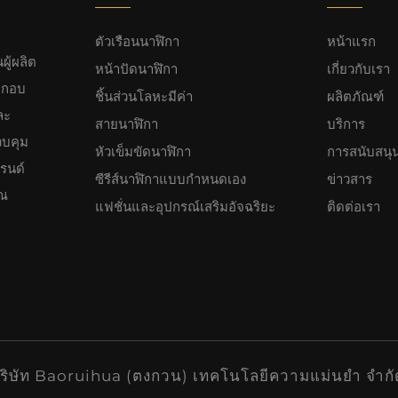
ตัวเรือนนาฬิกา
หน้าแรก
ผู้ผลิต
หน้าปัดนาฬิกา
เกี่ยวกับเรา
ระกอบ
ชิ้นส่วนโลหะมีค่า
ผลิตภัณฑ์
ละ
สายนาฬิกา
บริการ
วบคุม
หัวเข็มขัดนาฬิกา
การสนับสนุ
บรนด์
ซีรีส์นาฬิกาแบบกำหนดเอง
ข่าวสาร
ุณ
แฟชั่นและอุปกรณ์เสริมอัจฉริยะ
ติดต่อเรา
บริษัท Baoruihua (ตงกวน) เทคโนโลยีความแม่นยำ จำก