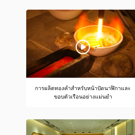
การผลิตทองคำสำหรับหน้าปัดนาฬิกาและ
ขอบตัวเรือนอย่างแม่นยำ