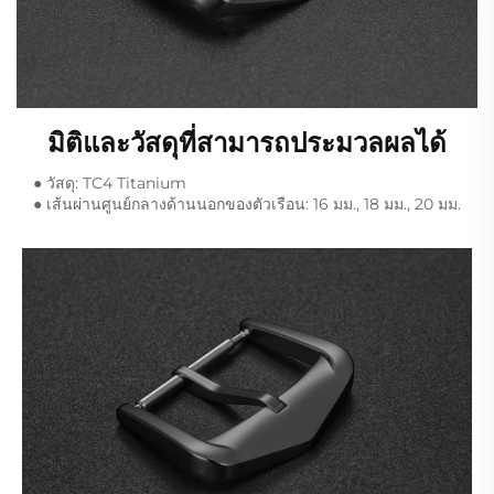
มิติและวัสดุที่สามารถประมวลผลได้
● วัสดุ: TC4 Titanium
● เส้นผ่านศูนย์กลางด้านนอกของตัวเรือน: 16 มม., 18 มม., 20 มม.