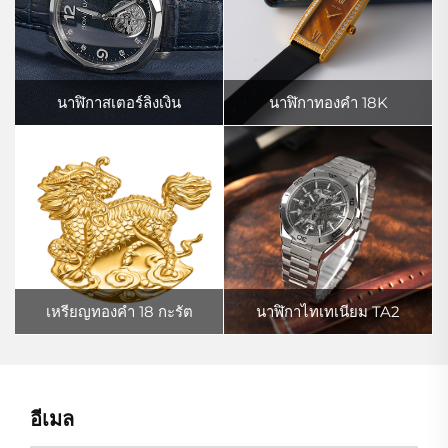
นาฬิกาสเตอร์ลิงเงิน
นาฬิกาทองคำ 18K
เหรียญทองคำ 18 กะรัต
นาฬิกาไทเทเนียม TA2
อีเมล