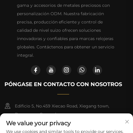
gama y accesorios de metales preciosos con
personalización ODM. Nuestra fabricación
precisa, producción eficiente y control de
calidad de nivel suizo ofrecen soluciones
innovadoras y confiables para marcas relojeras
globales. Contáctenos para obtener un servicio
integral.
PÓNGASE EN CONTACTO CON NOSOTROS
Edificio 5, No.459 Xiecao Road, Xiegang town,
Dongguan, Guangdong
We value your privacy
+852-8402 6198
We use cookies and similar tools to provide our services.