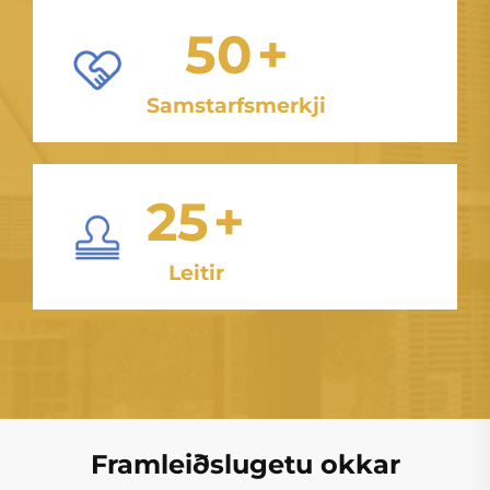
50
+
Samstarfsmerkji
25
+
Leitir
Framleiðslugetu okkar