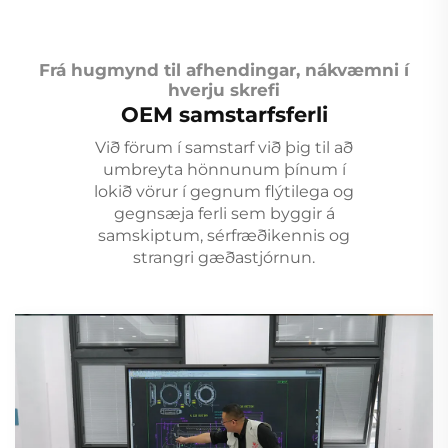
Frá hugmynd til afhendingar, nákvæmni í
hverju skrefi
OEM samstarfsferli
Við förum í samstarf við þig til að
umbreyta hönnunum þínum í
lokið vörur í gegnum flýtilega og
gegnsæja ferli sem byggir á
samskiptum, sérfræðikennis og
strangri gæðastjórnun.