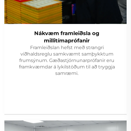
Nákvæm framleiðsla og
millitímaprófanir
Framleiðslan hefst með strangri
viðhaldsreglu samkvæmt samþykktum
frumsýnum. Gæðastjórnunarprófanir eru
framkvæmdar á lykilstöðum til að tryggja
samræmi.