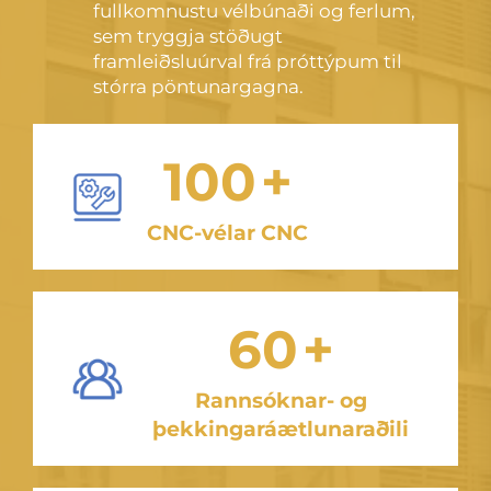
fullkomnustu vélbúnaði og ferlum,
sem tryggja stöðugt
framleiðsluúrval frá próttýpum til
stórra pöntunargagna.
100
+
CNC-vélar CNC
60
+
Rannsóknar- og
þekkingaráætlunaraðili