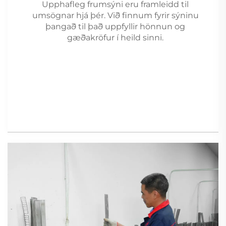
Upphafleg frumsýni eru framleidd til
umsögnar hjá þér. Við finnum fyrir sýninu
þangað til það uppfyllir hönnun og
gæðakröfur í heild sinni.