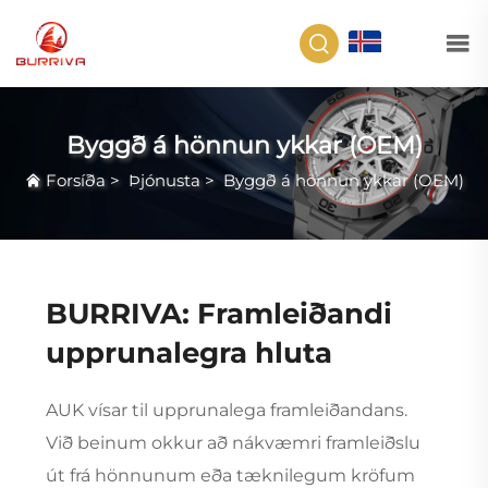
IS
Byggð á hönnun ykkar (OEM)
Forsíða
>
Þjónusta
>
Byggð á hönnun ykkar (OEM)
BURRIVA: Framleiðandi
upprunalegra hluta
AUK vísar til upprunalega framleiðandans.
Við beinum okkur að nákvæmri framleiðslu
út frá hönnunum eða tæknilegum kröfum