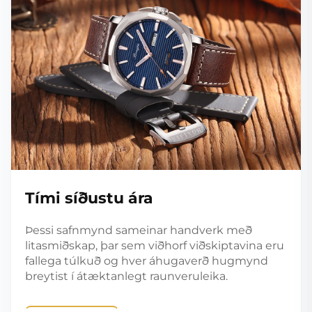
Tími síðustu ára
Þessi safnmynd sameinar handverk með
litasmiðskap, þar sem viðhorf viðskiptavina eru
fallega túlkuð og hver áhugaverð hugmynd
breytist í átæktanlegt raunveruleika.