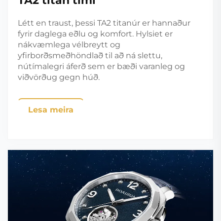
TA2 titan tími
Létt en traust, þessi TA2 titanúr er hannaður
fyrir daglega eðlu og komfort. Hylsiet er
nákvæmlega vélbreytt og
yfirborðsmeðhöndlað til að ná slettu,
nútímalegri áferð sem er bæði varanleg og
viðvörðug gegn húð.
Lesa meira