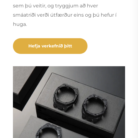
sem þú veitir, og tryggjum að hver
smáatriði verði útfærður eins og þú hefur í
huga.
Hefja verkefnið þitt