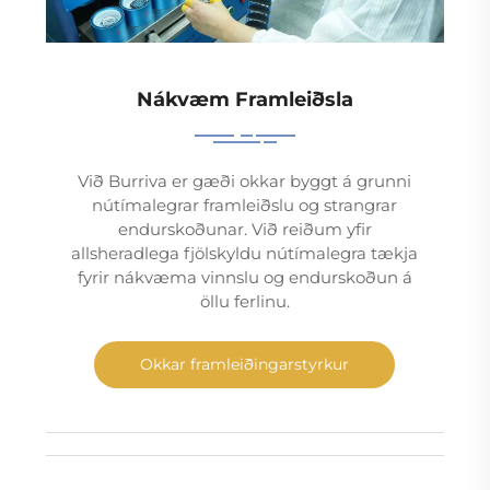
Nákvæm Framleiðsla
Við Burriva er gæði okkar byggt á grunni
nútímalegrar framleiðslu og strangrar
endurskoðunar. Við reiðum yfir
allsheradlega fjölskyldu nútímalegra tækja
fyrir nákvæma vinnslu og endurskoðun á
öllu ferlinu.
Okkar framleiðingarstyrkur