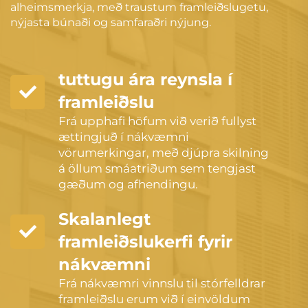
alheimsmerkja, með traustum framleiðslugetu,
nýjasta búnaði og samfaraðri nýjung.
tuttugu ára reynsla í
framleiðslu
Frá upphafi höfum við verið fullyst
ættingjuð í nákvæmni
vörumerkingar, með djúpra skilning
á öllum smáatriðum sem tengjast
gæðum og afhendingu.
Skalanlegt
framleiðslukerfi fyrir
nákvæmni
Frá nákvæmri vinnslu til stórfelldrar
framleiðslu erum við í einvöldum