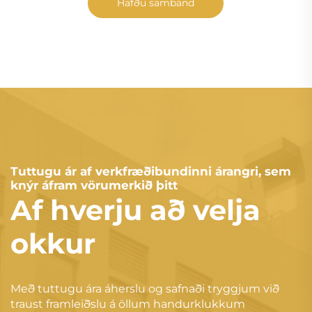
Hafðu samband
Tuttugu ár af verkfræðibundinni árangri, sem
knýr áfram vörumerkið þitt
Af hverju að velja
okkur
Með tuttugu ára áherslu og safnaði tryggjum við
traust framleiðslu á öllum handurklukkum