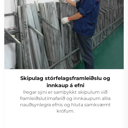
Skipulag stórfelagsframleiðslu og
innkaup á efni
Þegar sýni er samþykkt skipulum við
framleiðslutímafarið og innkaupum allra
nauðsynlegra efnis og hluta samkvæmt
kröfum.