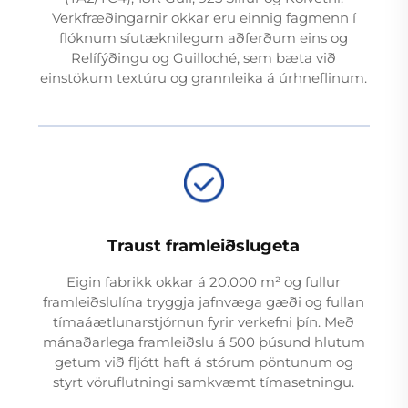
Verkfræðingarnir okkar eru einnig fagmenn í
flóknum síutæknilegum aðferðum eins og
Relífýðingu og Guilloché, sem bæta við
einstökum textúru og grannleika á úrhneflinum.
Traust framleiðslugeta
Eigin fabrikk okkar á 20.000 m² og fullur
framleiðslulína tryggja jafnvæga gæði og fullan
tímaáætlunarstjórnun fyrir verkefni þín. Með
mánaðarlega framleiðslu á 500 þúsund hlutum
getum við fljótt haft á stórum pöntunum og
styrt vöruflutningi samkvæmt tímasetningu.