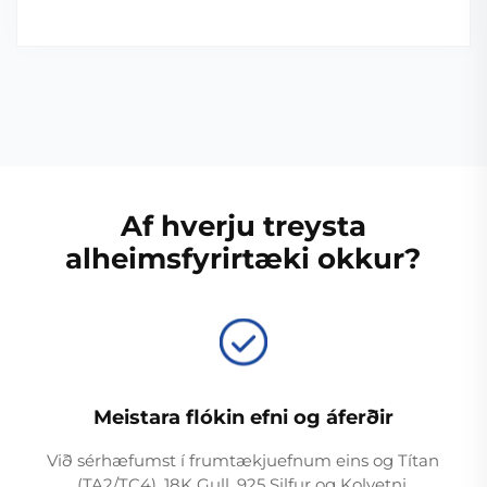
Af hverju treysta
alheimsfyrirtæki okkur?
Meistara flókin efni og áferðir
Við sérhæfumst í frumtækjuefnum eins og Títan
(TA2/TC4), 18K Gull, 925 Silfur og Kolvetni.