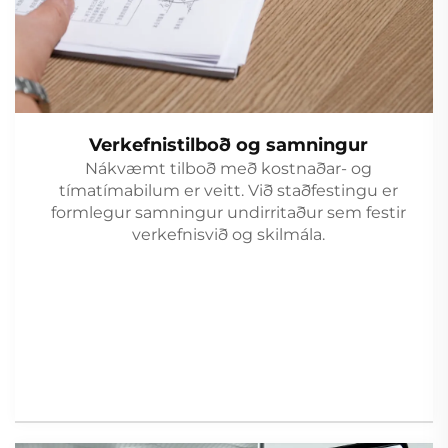
Verkefnistilboð og samningur
Nákvæmt tilboð með kostnaðar- og
tímatímabilum er veitt. Við staðfestingu er
formlegur samningur undirritaður sem festir
verkefnisvið og skilmála.