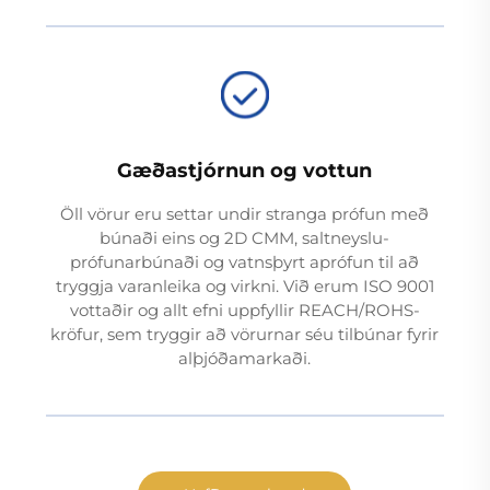
Gæðastjórnun og vottun
Öll vörur eru settar undir stranga prófun með
búnaði eins og 2D CMM, saltneyslu-
prófunarbúnaði og vatnsþyrt aprófun til að
tryggja varanleika og virkni. Við erum ISO 9001
vottaðir og allt efni uppfyllir REACH/ROHS-
kröfur, sem tryggir að vörurnar séu tilbúnar fyrir
alþjóðamarkaði.