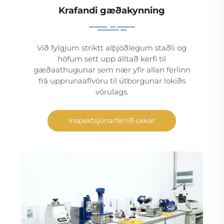
Krafandi gæðakynning
Við fylgjum striktt alþjóðlegum staðli og
höfum sett upp álítað kerfi til
gæðaathugunar sem nær yfir allan ferlinn
frá upprunaaflvöru til útborgunar lokiðs
vörulags.
Inspektsjónarferlið okkar