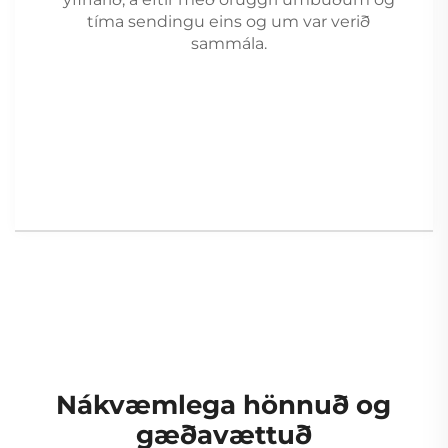
tíma sendingu eins og um var verið
sammála.
Nákvæmlega hönnuð og
gæðavættuð