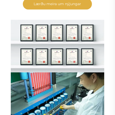
Lærðu meira um nýjungar