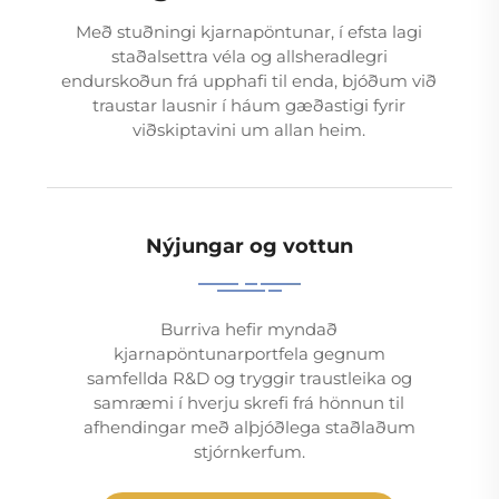
Með stuðningi kjarnapöntunar, í efsta lagi
staðalsettra véla og allsheradlegri
endurskoðun frá upphafi til enda, bjóðum við
traustar lausnir í háum gæðastigi fyrir
viðskiptavini um allan heim.
Nýjungar og vottun
Burriva hefir myndað
kjarnapöntunarportfela gegnum
samfellda R&D og tryggir traustleika og
samræmi í hverju skrefi frá hönnun til
afhendingar með alþjóðlega staðlaðum
stjórnkerfum.