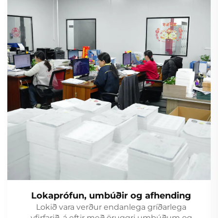
Lokaprófun, umbúðir og afhending
Lokið vara verður endanlega gríðarlega
yfirfarið, á eftir með öruggri umbúðum og