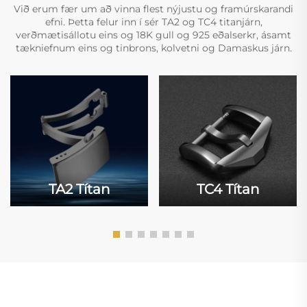
Við erum fær um að vinna flest nýjustu og framúrskarandi
efni. Þetta felur inn í sér TA2 og TC4 titanjárn,
verðmætisállotu eins og 18K gull og 925 eðalserkr, ásamt
tækniefnum eins og tinbrons, kolvetni og Damaskus járn.
TA2 Títan
TC4 Títan