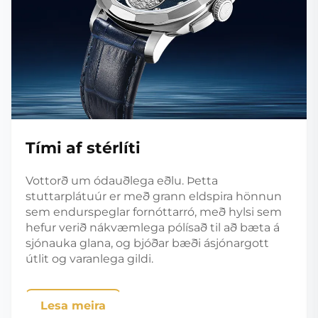
Tími af stérlíti
Vottorð um ódauðlega eðlu. Þetta
stuttarplátuúr er með grann eldspira hönnun
sem endurspeglar fornóttarró, með hylsi sem
hefur verið nákvæmlega pólísað til að bæta á
sjónauka glana, og bjóðar bæði ásjónargott
útlit og varanlega gildi.
Lesa meira