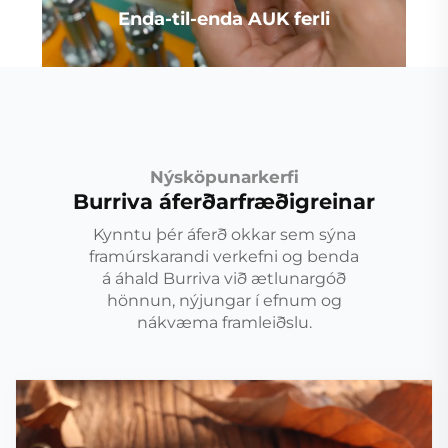
Enda-til-enda AUK ferli
Nýsköpunarkerfi
Burriva áferðarfræðigreinar
Kynntu þér áferð okkar sem sýna
framúrskarandi verkefni og benda
á áhald Burriva við ætlunargóð
hönnun, nýjungar í efnum og
nákvæma framleiðslu.