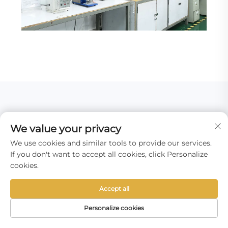
ALGENGAR SPURNINGAR
We value your privacy
We use cookies and similar tools to provide our services.
Oftakrar spurningar
If you don't want to accept all cookies, click Personalize
cookies.
Accept all
Geturðu borið saman dæmi um lokið 
Personalize cookies
vagnverkefni til viðmiðunar?
FORSÍÐA
VÖRUR
TÖLVUPÓSTUR
SÍMI