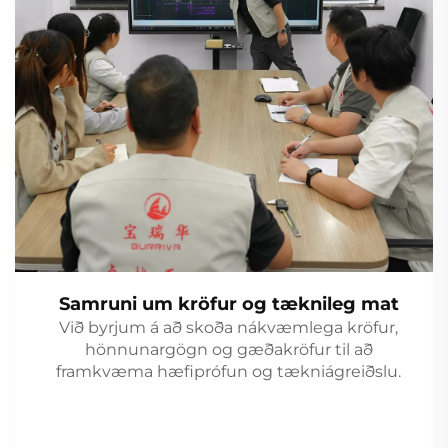
Samruni um kröfur og tæknileg mat
Við byrjum á að skoða nákvæmlega kröfur,
hönnunargögn og gæðakröfur til að
framkvæma hæfiprófun og tækniágreiðslu.