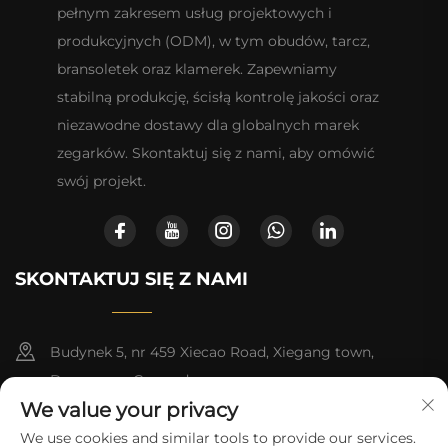
pełnym zakresem usług projektowych i
produkcyjnych (ODM), w tym obudów, tarcz,
bransoletek oraz klamerek. Zapewniamy
stabilną produkcję, ścisłą kontrolę jakości oraz
niezawodne dostawy dla globalnych marek
zegarków. Skontaktuj się z nami, aby omówić
swój projekt.
SKONTAKTUJ SIĘ Z NAMI
Budynek 5, nr 459 Xiecao Road, Xiegang town,
Dongguan, Guangdong
We value your privacy
+852-8402 6198
We use cookies and similar tools to provide our services.