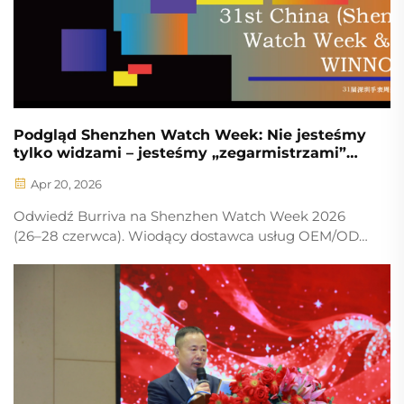
Podgląd Shenzhen Watch Week: Nie jesteśmy
tylko widzami – jesteśmy „zegarmistrzami”
branży
Apr 20, 2026
Odwiedź Burriva na Shenzhen Watch Week 2026
(26–28 czerwca). Wiodący dostawca usług OEM/ODM
wysokiej klasy w zakresie obudów, tarcz i pasków do
zegarków. Razem stwórzmy wyjątkowe zegarki.