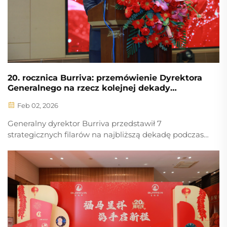
20. rocznica Burriva: przemówienie Dyrektora
Generalnego na rzecz kolejnej dekady
doskonałości
Feb 02, 2026
Generalny dyrektor Burriva przedstawił 7
strategicznych filarów na najbliższą dekadę podczas
gali z okazji 20. rocznicy firmy. Wiodący producent
OEM/ODM wysokiej klasy obudów, tarcz i pasków do
zegarków. Poznaj naszą wizję na 2026 rok.