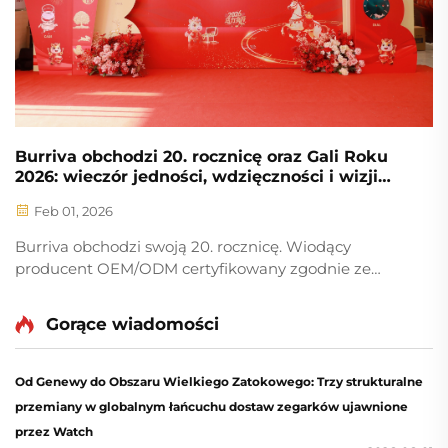
Burriva obchodzi 20. rocznicę oraz Gali Roku
2026: wieczór jedności, wdzięczności i wizji
przyszłości
Feb 01, 2026
Burriva obchodzi swoją 20. rocznicę. Wiodący
producent OEM/ODM certyfikowany zgodnie ze
standardem ISO 9001, specjalizujący się w wyższej
klasy obudowach zegarków, tarczach, paskach oraz
Gorące wiadomości
elementach z metali szlachetnych. Poznaj naszą
wizję na rok 2026.
Od Genewy do Obszaru Wielkiego Zatokowego: Trzy strukturalne
przemiany w globalnym łańcuchu dostaw zegarków ujawnione
przez Watch