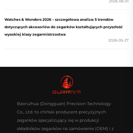
2026-06-01
Watches & Wonders 2026 – szczegółowa analiza: 5 trendów
dotyczących akcesoriów do zegarków kształtujących przyszłość
wysokiej klasy zegarmistrzostwa
2026-05-27
Baoruihua (Dongguan) Precision Technology
Co., Ltd. to chiński producent precyzyjnych
zegarków specjalizujący się w produkcji
składników zegarków na zamówienie (OEM) i z