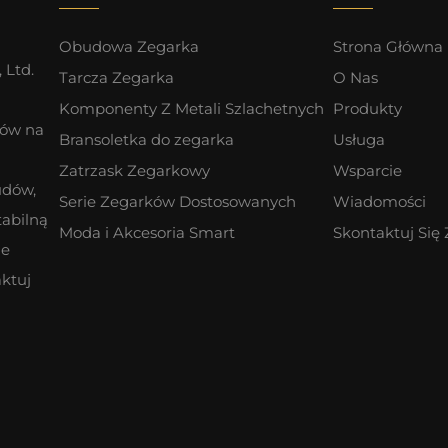
Obudowa Zegarka
Strona Główna
 Ltd.
Tarcza Zegarka
O Nas
Komponenty Z Metali Szlachetnych
Produkty
ków na
Bransoletka do zegarka
Usługa
Zatrzask Zegarkowy
Wsparcie
udów,
Serie Zegarków Dostosowanych
Wiadomości
tabilną
Moda i Akcesoria Smart
Skontaktuj Się
ne
ktuj