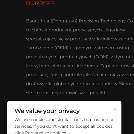
Baoruihua (Dongguan) Precision Technology Co.,
to chiński producent precyzyjnych zegarków
specjalizujący się w produkcji składników zegar
zamówienie (OEM) i z pełnym zakresem usług
projektowych i produkcyjnych (ODM), w tym ob
tarcz, bransoletek oraz klamerek. Zapewniamy s
produkcję, ścisłą kontrolę jakości oraz niezawod
dostawy dla globalnych marek zegarków. Skonta
się z nami, aby omówić swój projekt.
We value your privacy
We use cookies and similar tools to provide our
services. If you don't want to accept all cookies,
click Personalize cookies.