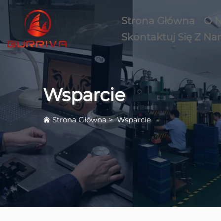
Strona Główna
O 
Skontaktuj Się Z Na
Wsparcie
Strona Główna
>
Wsparcie