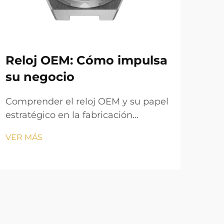
Reloj OEM: Cómo impulsa
¿P
su negocio
31
rel
Comprender el reloj OEM y su papel
estratégico en la fabricación
Com
moderna ¿Qué es un fabricante de
met
VER MÁS
equipos originales (OEM)? En el
316L
VER
mundo de los relojes, un fabricante
316
OEM hace piezas o relojes
quím
completos que otras marcas luego
pert
venden usando su propio logotipo...
con
junt