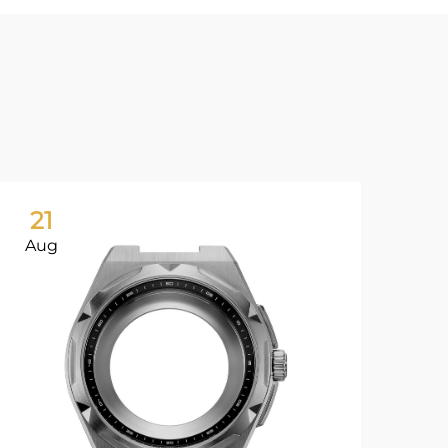
21
2
Aug
Au