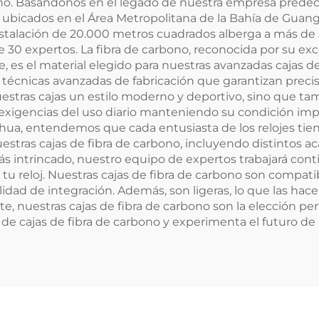
rbono. Basándonos en el legado de nuestra empresa pre
e ubicados en el Área Metropolitana de la Bahía de Gu
nstalación de 20.000 metros cuadrados alberga a más de 
30 expertos. La fibra de carbono, reconocida por su exce
te, es el material elegido para nuestras avanzadas cajas de
cnicas avanzadas de fabricación que garantizan precisió
nuestras cajas un estilo moderno y deportivo, sino que ta
 exigencias del uso diario manteniendo su condición impe
hua, entendemos que cada entusiasta de los relojes tien
stras cajas de fibra de carbono, incluyendo distintos ac
ás intrincado, nuestro equipo de expertos trabajará conti
 de tu reloj. Nuestras cajas de fibra de carbono son com
cilidad de integración. Además, son ligeras, lo que las h
, nuestras cajas de fibra de carbono son la elección pe
 de cajas de fibra de carbono y experimenta el futuro de 