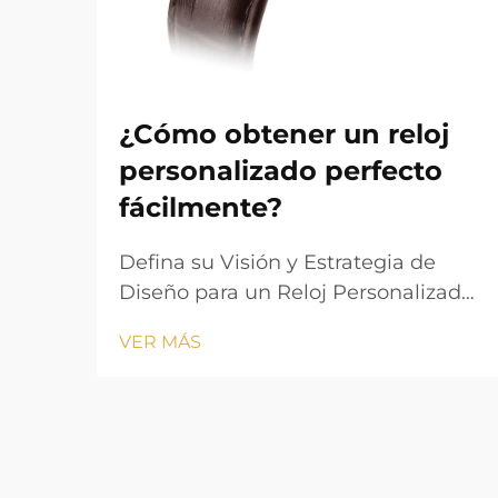
¿Cómo obtener un reloj
personalizado perfecto
fácilmente?
Defina su Visión y Estrategia de
Diseño para un Reloj Personalizado.
Crear un reloj personalizado
VER MÁS
atractivo comienza con una visión
claramente definida que alinee sus
objetivos estéticos con los requisitos
funcionales. Ya sea que esté
creando mercancía con marca o un