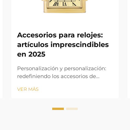
Accesorios para relojes:
artículos imprescindibles
en 2025
Personalización y personalización:
redefiniendo los accesorios de
relojes en 2025 La demanda de los
VER MÁS
consumidores de esferas, correas y
grabados personalizables Las
personas de hoy realmente quieren
mostrar su personalidad a través de
los relojes en estos días. Las cosas