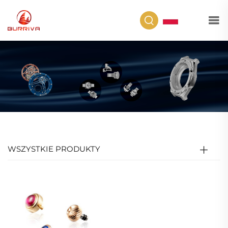
PL
WSZYSTKIE PRODUKTY