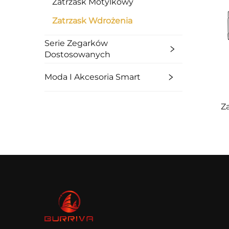
Zatrzask Motylkowy
Zatrzask Wdrożenia
Serie Zegarków
Dostosowanych
Moda I Akcesoria Smart
Z