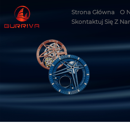
Strona Główna
O 
Skontaktuj Się Z Na