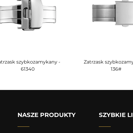
atrzask szybkozamykany -
Zatrzask szybkozam
61340
136#
NASZE PRODUKTY
SZYBKIE L