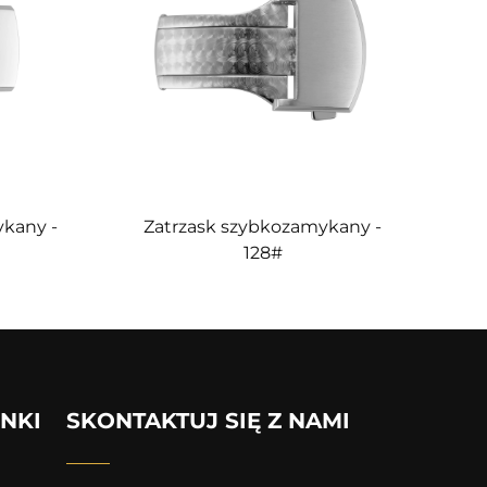
ykany -
Zatrzask szybkozamykany -
128#
INKI
SKONTAKTUJ SIĘ Z NAMI