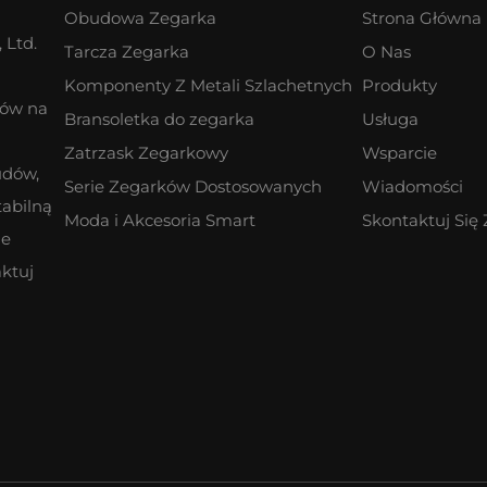
Obudowa Zegarka
Strona Główna
 Ltd.
Tarcza Zegarka
O Nas
Komponenty Z Metali Szlachetnych
Produkty
ków na
Bransoletka do zegarka
Usługa
Zatrzask Zegarkowy
Wsparcie
udów,
Serie Zegarków Dostosowanych
Wiadomości
tabilną
Moda i Akcesoria Smart
Skontaktuj Się
ne
ktuj