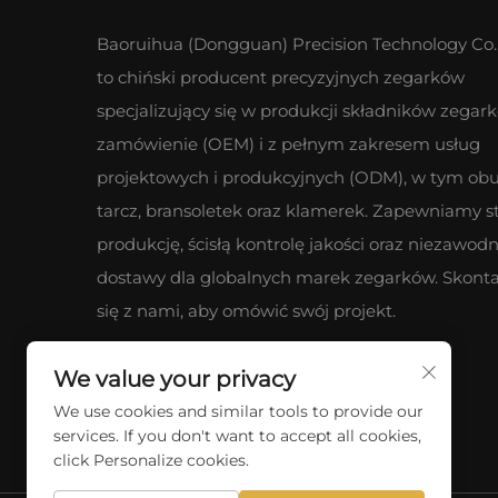
Baoruihua (Dongguan) Precision Technology Co.,
to chiński producent precyzyjnych zegarków
specjalizujący się w produkcji składników zegar
zamówienie (OEM) i z pełnym zakresem usług
projektowych i produkcyjnych (ODM), w tym ob
tarcz, bransoletek oraz klamerek. Zapewniamy s
produkcję, ścisłą kontrolę jakości oraz niezawod
dostawy dla globalnych marek zegarków. Skonta
się z nami, aby omówić swój projekt.
We value your privacy
We use cookies and similar tools to provide our
services. If you don't want to accept all cookies,
click Personalize cookies.