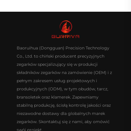
Baoruihua (Dongguan) Precision Technology
Co., Ltd. to chiński producent precyzyjnych
zegarków specjalizujący się w produkcji
składników zegarków na zamówienie (OEM) i z
pełnym zakresem usług projektowych i
produkcyjnych (ODM), w tym obudów, tarcz,
bransoletek oraz klamerek. Zapewniamy
stabilną produkcję, ścisłą kontrolę jakości oraz
niezawodne dostawy dla globalnych marek
zegarków. Skontaktuj się z nami, aby omówić
swój projekt.