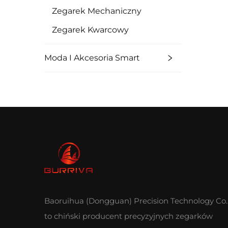
Zegarek Mechaniczny
Zegarek Kwarcowy
Moda I Akcesoria Smart
Baoruihua (Dongguan) Precision Technology Co.,
to chiński producent precyzyjnych zegarków