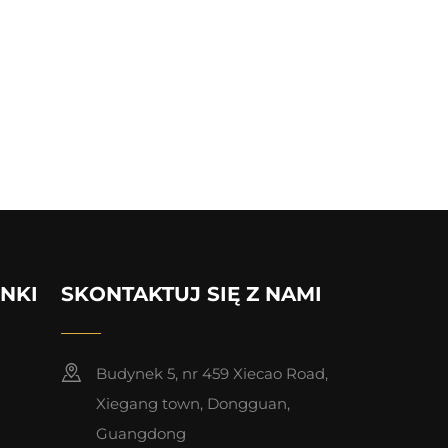
INKI
SKONTAKTUJ SIĘ Z NAMI
Budynek 5, nr 459 Xiecao Road,
Xiegang town, Dongguan,
Guangdong