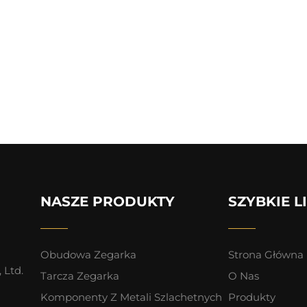
NASZE PRODUKTY
SZYBKIE L
Obudowa Zegarka
Strona Główna
 Ltd.
Tarcza Zegarka
O Nas
Komponenty Z Metali Szlachetnych
Produkty