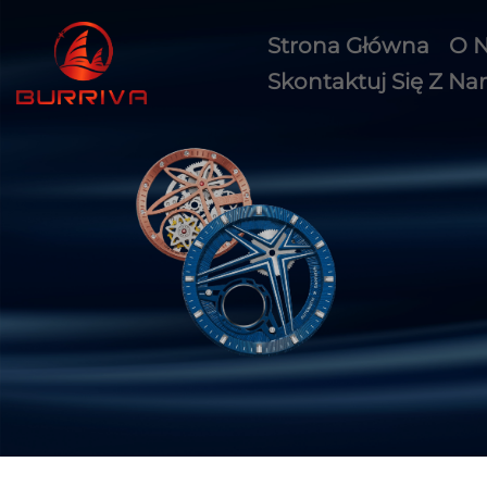
Strona Główna
O 
Skontaktuj Się Z Na