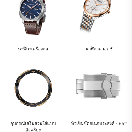
นาฬิกาเครื่องกล
นาฬิกาควอตซ์
อุปกรณ์เสริมสวมใส่แบบ
หัวเข็มขัดอเนกประสงค์ - 85#
อัจฉริยะ