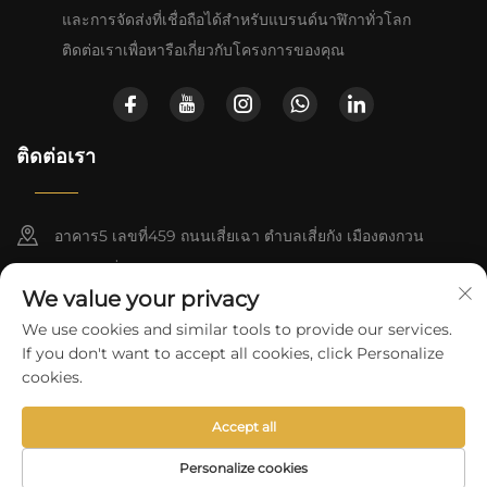
และการจัดส่งที่เชื่อถือได้สำหรับแบรนด์นาฬิกาทั่วโลก
ติดต่อเราเพื่อหารือเกี่ยวกับโครงการของคุณ
ติดต่อเรา
อาคาร5 เลขที่459 ถนนเสี่ยเฉา ตำบลเสี่ยกัง เมืองตงกวน
มณฑลกว่างตง
We value your privacy
+852-8402 6198
We use cookies and similar tools to provide our services.
If you don't want to accept all cookies, click Personalize
[email protected]
cookies.
Accept all
สงวนลิขสิทธิ์ © 2025 โดยบริษัท Baoruihua (ตงกวน) เทคโนโลยีความ
แม่นยำ จำกัด
นโยบายความเป็นส่วนตัว
Personalize cookies
อีเมล
โทรศัพท์