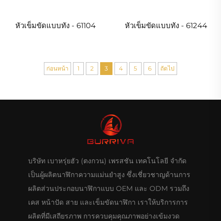
หัวเข็มขัดแบบทัง - 61104
หัวเข็มขัดแบบทัง - 61244
ก่อนหน้า
1
2
3
4
5
6
ถัดไป
บริษัท เบาหรุ่ยฮัว (ตงกวน) เพรสชัน เทคโนโลยี จำกัด
เป็นผู้ผลิตนาฬิกาความแม่นยำสูง ซึ่งเชี่ยวชาญด้านการ
ผลิตส่วนประกอบนาฬิกาแบบ OEM และ ODM รวมถึง
เคส หน้าปัด สาย และเข็มขัดนาฬิกา เราให้บริการการ
ผลิตที่มีเสถียรภาพ การควบคุมคุณภาพอย่างเข้มงวด