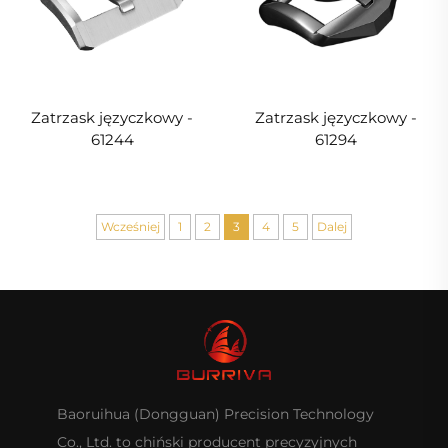
Zatrzask języczkowy -
Zatrzask języczkowy -
61244
61294
Wcześniej
1
2
3
4
5
Dalej
Baoruihua (Dongguan) Precision Technology
Co., Ltd. to chiński producent precyzyjnych