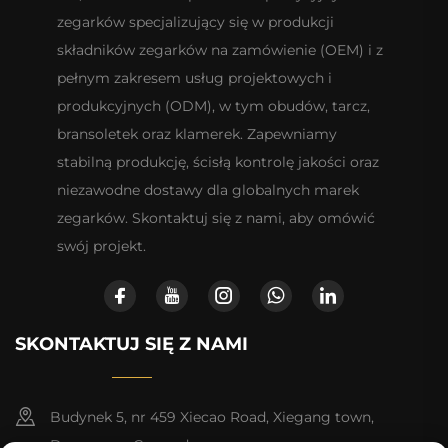
zegarków specjalizujący się w produkcji
składników zegarków na zamówienie (OEM) i z
pełnym zakresem usług projektowych i
produkcyjnych (ODM), w tym obudów, tarcz,
bransoletek oraz klamerek. Zapewniamy
stabilną produkcję, ścisłą kontrolę jakości oraz
niezawodne dostawy dla globalnych marek
zegarków. Skontaktuj się z nami, aby omówić
swój projekt.
SKONTAKTUJ SIĘ Z NAMI
Budynek 5, nr 459 Xiecao Road, Xiegang town,
Dongguan, Guangdong