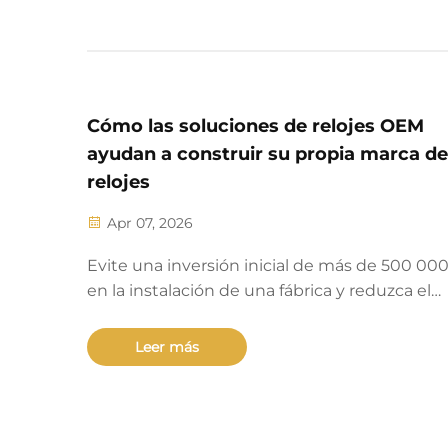
Cómo las soluciones de relojes OEM
ayudan a construir su propia marca de
relojes
Apr 07, 2026
Evite una inversión inicial de más de 500 00
en la instalación de una fábrica y reduzca el
tiempo de lanzamiento al mercado a menos 
semanas. Los socios OEM de relojes ofrecen
Leer más
calidad certificada ISO, personalización comp
producción escalable: ¡comience a construir 
marca hoy mismo!