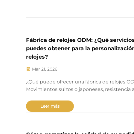
Fábrica de relojes ODM: ¿Qué servicio
puedes obtener para la personalizació
relojes?
Mar 21, 2026
¿Qué puede ofrecer una fábrica de relojes O
Movimientos suizos o japoneses, resistencia a
agua certificada según la norma ISO, materia
sostenibles y propiedad intelectual completa
Leer más
Descubra la personalización integral.