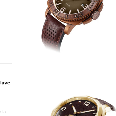
a
lave
 la