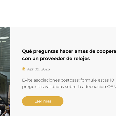
Qué preguntas hacer antes de coopera
con un proveedor de relojes
Apr 09, 2026
Evite asociaciones costosas: formule estas 10
preguntas validadas sobre la adecuación OEM
escalabilidad, rigor del control de calidad (AQL
1,2 %), protección de la propiedad intelectual 
Leer más
cláusulas contractuales. Obtenga ahora pasos
concretos de debida diligencia.