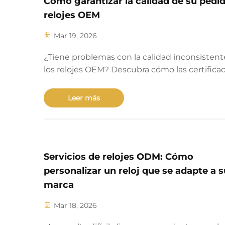
Cómo garantizar la calidad de su pedi
relojes OEM
Mar 19, 2026
¿Tiene problemas con la calidad inconsistent
los relojes OEM? Descubra cómo las certifica
ISO 9001 y COSC/METAS, el control de calida
proceso y el cumplimiento normativo garanti
Leer más
fiabilidad. Obtenga su lista de verificación aho
Servicios de relojes ODM: Cómo
personalizar un reloj que se adapte a s
marca
Mar 18, 2026