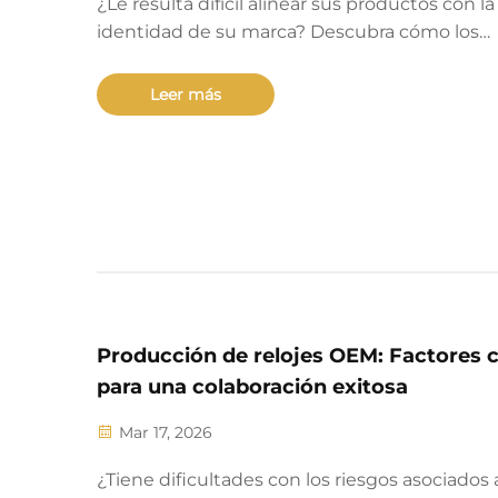
¿Le resulta difícil alinear sus productos con la
identidad de su marca? Descubra cómo los
servicios de relojes ODM permiten una
personalización real, desde la esfera hasta el
Leer más
movimiento, preservando al mismo tiempo l
autenticidad. Aprenda cómo las principales
marcas generan valor mediante el diseño.
Producción de relojes OEM: Factores c
para una colaboración exitosa
Mar 17, 2026
¿Tiene dificultades con los riesgos asociados a