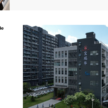
de
les,