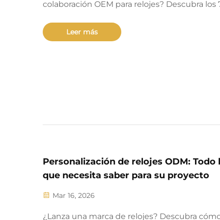
colaboración OEM para relojes? Descubra los 
factores indispensables —desde la aplicación
rigurosa de la muestra dorada hasta la
Leer más
prototipación segura de la propiedad intelec
que garantizan calidad, cumplimiento norma
confianza. Inicie su proceso de evaluación aho
Personalización de relojes ODM: Todo 
que necesita saber para su proyecto
Mar 16, 2026
¿Lanza una marca de relojes? Descubra cómo