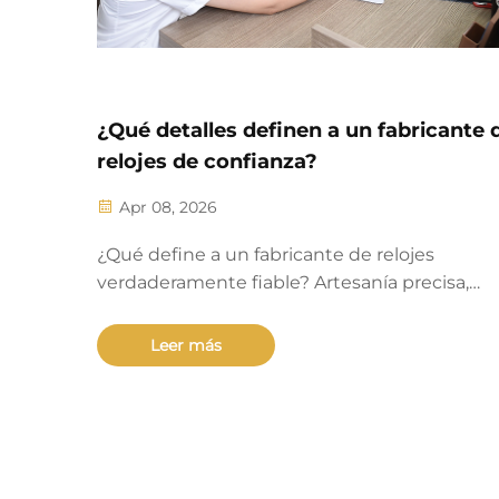
¿Qué detalles definen a un fabricante 
relojes de confianza?
Apr 08, 2026
¿Qué define a un fabricante de relojes
verdaderamente fiable? Artesanía precisa,
integración vertical, integridad de los materia
certificaciones de terceros y soporte vitalicio.
Leer más
Descubra los estándares verificados.