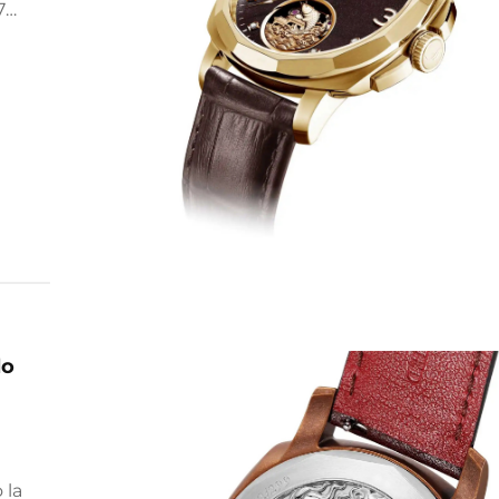
7
tual—
tivo y
ra.
lo
 la