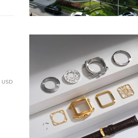
0 USD
de 12
leta y
su