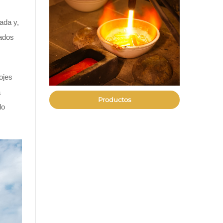
ada y,
zados
ojes
a
Productos
do