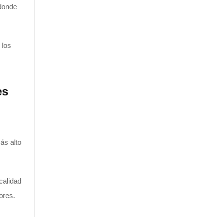
 donde
 los
es
ás alto
 calidad
ores.