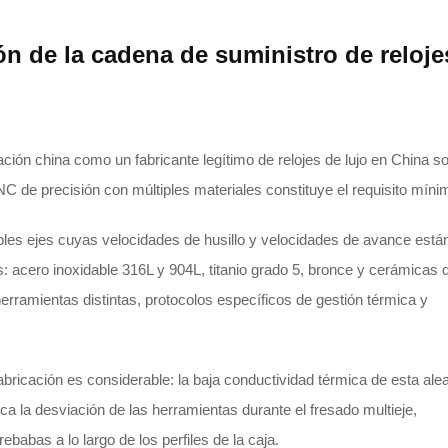
ón de la cadena de suministro de reloje
ación china como un fabricante legítimo de relojes de lujo en China s
C de precisión con múltiples materiales constituye el requisito míni
ples ejes cuyas velocidades de husillo y velocidades de avance está
 acero inoxidable 316L y 904L, titanio grado 5, bronce y cerámicas d
erramientas distintas, protocolos específicos de gestión térmica y
 fabricación es considerable: la baja conductividad térmica de esta ale
 la desviación de las herramientas durante el fresado multieje,
babas a lo largo de los perfiles de la caja.