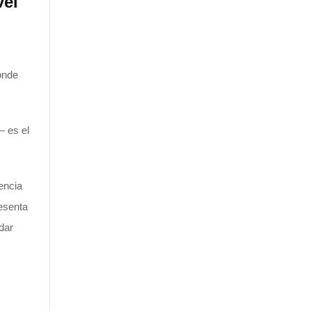
vel
onde
— es el
encia
resenta
dar