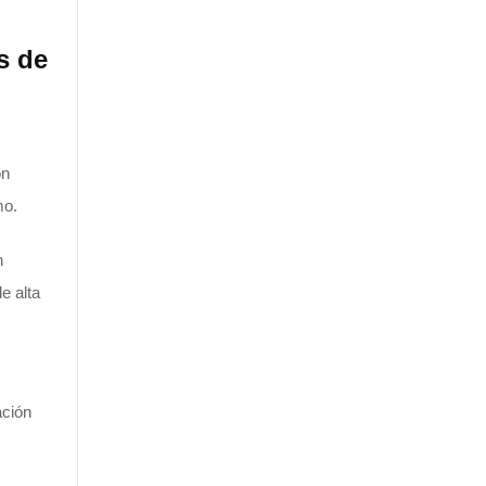
s de
on
mo.
n
e alta
ación