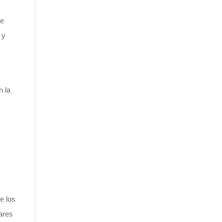
de
 y
n la
e los
ares