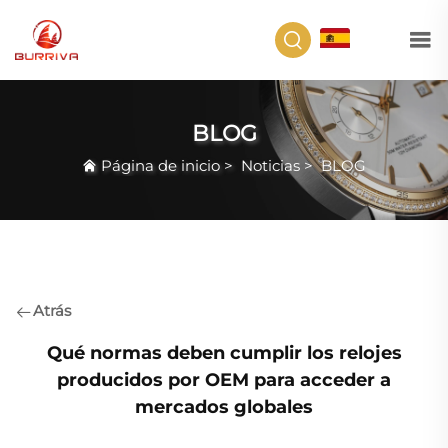
ES
BLOG
Página de inicio
>
Noticias
>
BLOG
Atrás
Qué normas deben cumplir los relojes
producidos por OEM para acceder a
mercados globales